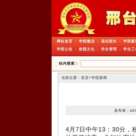
网站首页
-
学院概况
-
现任院长
-
学院新
学院公告
-
校园文化
-
学生管理
-
学生工
站内搜索：
当前位置：
首页
>学院新闻
发布者：adm
4月7日中午13：30分