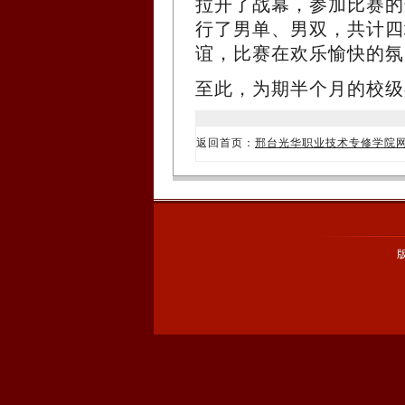
拉开了战幕，参加比赛的
行了男单、男双，共计四
谊，比赛在欢乐愉快的氛
至此，为期半个月的校级
返回首页：
邢台光华职业技术专修学院