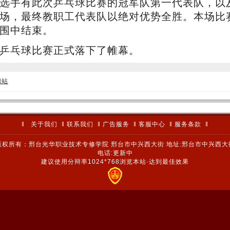
选手有此次乒乓球比赛的冠军队第一代表队，以
场，最终教职工代表队以绝对优势全胜。本场比
围中结束。
乒乓球比赛正式落下了帷幕。
网站
‖
关于我们
‖
联系我们
‖
广告服务
‖
客服中心
‖
服务条款
‖
版权所有：邢台光华职业技术专修学院 邢台市中兴西大街
地址:邢台市中兴西大
电话:更新中
建议使用分辩率1024*768浏览本站·达到最佳效果